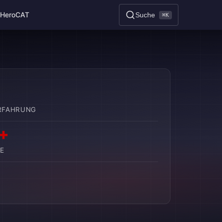
HeroCAT
Suche
⌘K
RFAHRUNG
+
E