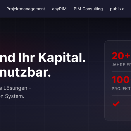
Projektmanagement
anyPIM
PIM Consulting
publixx
d Ihr Kapital.
20+
JAHRE E
nutzbar.
100
e Lösungen –
PROJEKT
en System.
✓